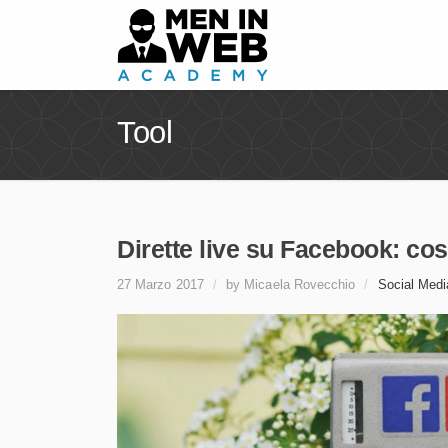
Tool
Dirette live su Facebook: co
27 Marzo 2017
/
by Micaela Rovecchio
/
Social Medi