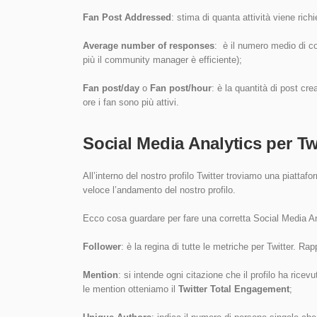
Fan Post Addressed
: stima di quanta attività viene rich
Average number of responses
: è il numero medio di c
più il community manager è efficiente);
Fan post/day
o
Fan
post/hour
: è la quantità di post cre
ore i fan sono più attivi.
Social Media Analytics per Tw
All’interno del nostro profilo Twitter troviamo una piattaf
veloce l’andamento del nostro profilo.
Ecco cosa guardare per fare una corretta Social Media Ana
Follower
: è la regina di tutte le metriche per Twitter. Rap
Mention
: si intende ogni citazione che il profilo ha ric
le mention otteniamo il
Twitter Total Engagement
;