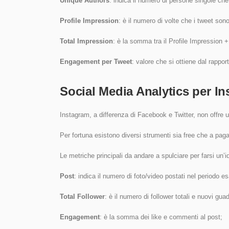
Unique Authors
: indica il numero di persone singole ch
Profile Impression
: è il numero di volte che i tweet sono 
Total Impression
: è la somma tra il Profile Impression +
Engagement per Tweet
: valore che si ottiene dal rappor
Social Media Analytics per I
Instagram, a differenza di Facebook e Twitter, non offre u
Per fortuna esistono diversi strumenti sia free che a pag
Le metriche principali da andare a spulciare per farsi un’i
Post
: indica il numero di foto/video postati nel periodo e
Total Follower
: è il numero di follower totali e nuovi gua
Engagement
: è la somma dei like e commenti al post;