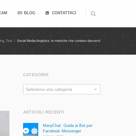
TEAM
BLOG
CONTATTACI
ing
,
Tool
/
Social Media Analytics: le metriche che contano davvero!
CATEGORIE
Categorie
Seleziona una categoria
ARTICOLI RECENTI
ManyChat: Guida ai Bot per
Facebook Messenger