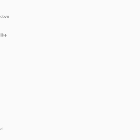
e dove
like
del