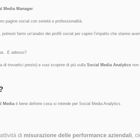
al Media Manager
.
oro pagine social con serietà e professionalità.
 potresti farmi un’analisi dei profili social per capire l’impatto che stanno ave
hiena…E adesso?
 di trovartici presto) e vuoi scoprire di più sulla
S
ocial Media Analytics
non
?
al Media
è bene definire cosa si intende per Social Media Analytics.
attività di
misurazione delle performance aziendali
, c