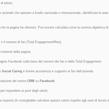
i lettori;
r aziende che operano a livello nazionale o internazionale, identificare le are
ni che la pagina ha ottenuto. Può essere calcolata come la somma algebrica di 
t e il numero di fan (Total Engagement/#fan);
contenuti della pagina;
pagine Facebook sulla base del numero dei fan e della Total Engagement.
re
Social Caring
e fornire assistenza e supporto ai fan dell’azienda.
lutazione del nostro
CRM
su
Facebook
:
per rispondere ai post degli utenti;
a risposto (è consigliabile calcolare questo valore rispetto agli orari di lavoro 