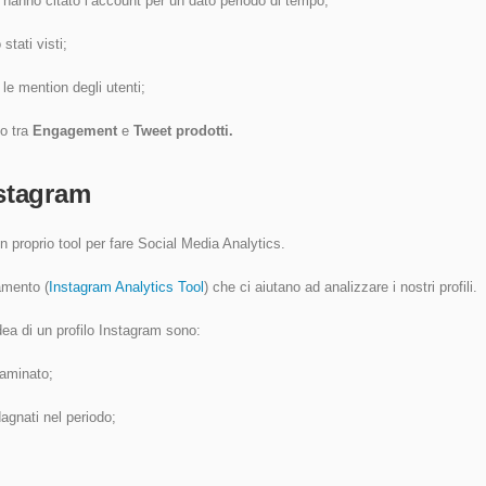
e hanno citato l’account per un dato periodo di tempo;
stati visti;
 le mention degli utenti;
to tra
Engagement
e
Tweet prodotti.
nstagram
n proprio tool per fare Social Media Analytics.
amento (
Instagram Analytics Tool
) che ci aiutano ad analizzare i nostri profili.
dea di un profilo Instagram sono:
saminato;
dagnati nel periodo;