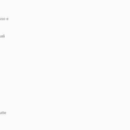
sso e
uali
utte