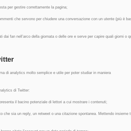
iesta per gestire correttamente la pagina;
ommenti che servono per chiudere una conversazione con un utente (più è ba
ati dai fan nell’arco della giornata o delle ore e serve per capire quali giorni o q
itter
orma di analytics molto semplice e utile per poter studiar in maniera
lytics di Twitter:
presenta il bacino potenziale di lettori a cui mostrare i contenuti;
evuto che sia un reply, un retweet o una citazione spontanea. Mettendo insieme t