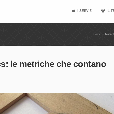
I SERVIZI
IL 
Home
/
Market
cs: le metriche che contano