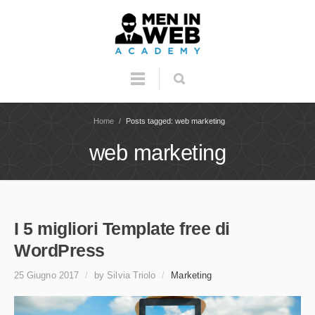
Home
/
Posts tagged: web marketing
web marketing
I 5 migliori Template free di
WordPress
25 Giugno 2017
/
by Silvia Triolo
/
Marketing