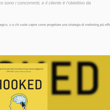
 sono i concorrenti, e il cliente è l’obiettivo da
tegico, o a chi vuole capire come progettare una strategia di marketing più eff