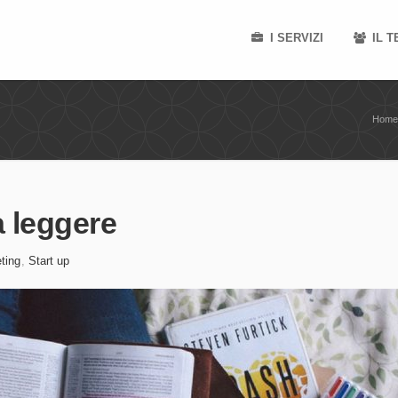
I SERVIZI
IL 
Home
a leggere
ting
,
Start up