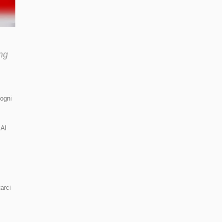
ng
 ogni
 Al
tarci