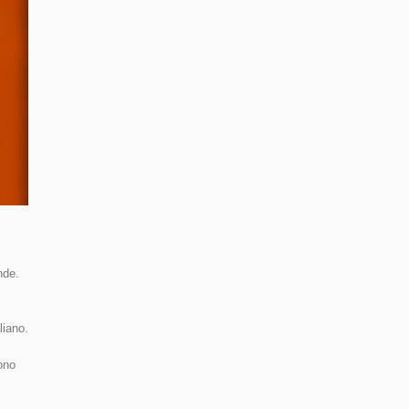
nde.
liano.
ono