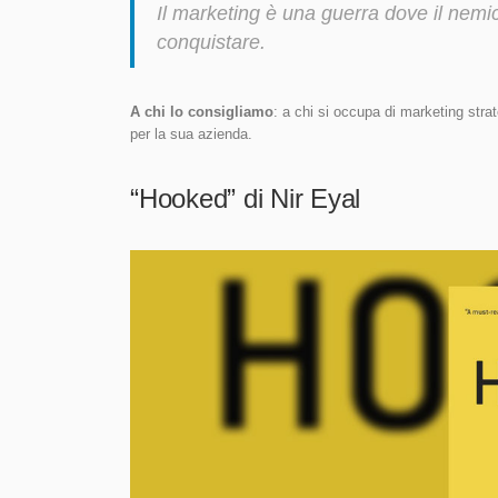
Il marketing è una guerra dove il nemico
conquistare.
A chi lo consigliamo
: a chi si occupa di marketing stra
per la sua azienda.
“Hooked” di Nir Eyal