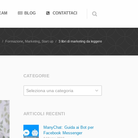
TEAM
BLOG
CONTATTACI
/
Formazione
,
Marketing
,
Start up
/
3 libri di marketing da leggere
CATEGORIE
Categorie
Seleziona una categoria
ARTICOLI RECENTI
ManyChat: Guida ai Bot per
Facebook Messenger