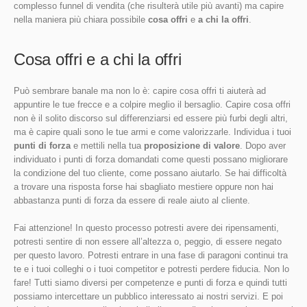
complesso funnel di vendita (che risulterà utile più avanti) ma capire
nella maniera più chiara possibile
cosa offri
e
a chi la offri
.
Cosa offri e a chi la offri
Può sembrare banale ma non lo è: capire cosa offri ti aiuterà ad
appuntire le tue frecce e a colpire meglio il bersaglio. Capire cosa offri
non è il solito discorso sul differenziarsi ed essere più furbi degli altri,
ma è capire quali sono le tue armi e come valorizzarle. Individua i tuoi
punti di forza
e mettili nella tua
proposizione di valore
. Dopo aver
individuato i punti di forza domandati come questi possano migliorare
la condizione del tuo cliente, come possano aiutarlo. Se hai difficoltà
a trovare una risposta forse hai sbagliato mestiere oppure non hai
abbastanza punti di forza da essere di reale aiuto al cliente.
Fai attenzione! In questo processo potresti avere dei ripensamenti,
potresti sentire di non essere all’altezza o, peggio, di essere negato
per questo lavoro. Potresti entrare in una fase di paragoni continui tra
te e i tuoi colleghi o i tuoi competitor e potresti perdere fiducia. Non lo
fare! Tutti siamo diversi per competenze e punti di forza e quindi tutti
possiamo intercettare un pubblico interessato ai nostri servizi. E poi