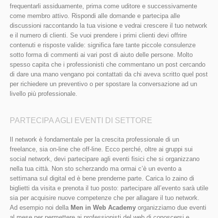
frequentarli assiduamente, prima come uditore e successivamente
come membro attivo. Rispondi alle domande e partecipa alle
discussioni raccontando la tua visione e vedrai crescere il tuo network
e il numero di clienti. Se vuoi prendere i primi clienti devi offrire
contenuti e risposte valide: significa fare tante piccole consulenze
sotto forma di commenti ai vari post di aiuto delle persone. Molto
spesso capita che i professionisti che commentano un post cercando
di dare una mano vengano poi contattati da chi aveva scritto quel post
per richiedere un preventivo o per spostare la conversazione ad un
livello più professionale.
PARTECIPA AGLI EVENTI DI SETTORE
Il network è fondamentale per la crescita professionale di un
freelance, sia on-line che off-line. Ecco perché, oltre ai gruppi sui
social network, devi partecipare agli eventi fisici che si organizzano
nella tua città. Non sto scherzando ma ormai c’è un evento a
settimana sul digital ed è bene prenderne parte. Carica lo zaino di
biglietti da visita e prenota il tuo posto: partecipare all’evento sarà utile
sia per acquisire nuove competenze che per allagare il tuo network.
Ad esempio noi della
Men in Web Academy
organizziamo due eventi
al mese per permettere ai professionisti del web di conoscersi e