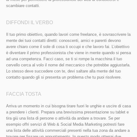
scambiare contatti.
DIFFONDI IL VERBO
Il tuo primo obiettivo, quando lavori come freelance, è sovrascrivere la
mente dei tuoi contatti diretti: conoscenti, amici e parenti devono
avere chiaro come il sole di cosa ti occupi e che lavoro fai. L’obiettivo
è diventare il primo professionista che viene in mente quando si pensa
ad una competenza. Facci caso, se ti si rompe la macchina il tuo
cervello cerca al volo il nome del meccanico che potrebbe aggiustarla.
Lo stesso deve succedere con te, devi saltare alla mente del tuo
contatto quando gli si presenta un problema che tu puoi risolvere.
FACCIA TOSTA
Arriva un momento in cui bisogna tirare fuori le unghie e uscire di casa
a prendere i clienti. Prepara una brevissima presentazione su tablet e
tira giù una lista di persone o attività da andare a trovare. Se per
esempio offri servizi di Web & Social Media Marketing potresti fare
una lista delle attività commerciali presenti nella tua zona da andare a
trovare per fissare un appuntamento. In questo modo otterrai due